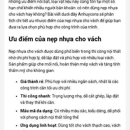
những ưu điểm nổi bật, loại vật liệu này cũng tồn tại một số
hạn chế khiến nhiều người băn khoăn: có nên dùng nẹp nhựa
cho vách hay không? Bài viết dưới đây
Anhuycons
sẽ phân
tích chi tiết ưu nhược điểm của nẹp nhựa cho vách để giúp bạn
đưa ra lựa chọn phù hợp cho công trình của mình.
Ưu điểm của nẹp nhựa cho vách
Nẹp nhựa
cho vách được dùng phổ biến trong thi công nội thất
nhờ chi phí hợp lý, dễ lắp đặt và phù hợp với nhiều loại vách.
Sản phẩm giúp che mối nối, hoàn thiện mép vách và tăng tính
thẩm mỹ cho không gian.
Giá thành rẻ:
Phù hợp với nhiều ngân sách, nhất là các
công trình cần tối ưu chi phí.
Thi công nhanh:
Trọng lượng nhẹ, dễ cắt ghép, lắp đặt
và thay thế khi cần.
Mẫu mã đa dạng:
Có nhiều màu sắc, kiểu dáng, dễ phối
với phong cách nội thất tổng thể.
Ứng dụng linh hoạt:
Dùng tốt cho vách thạch cao, vách