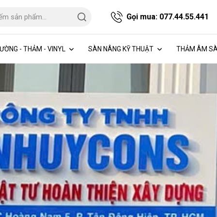
Gọi mua:
077.44.55.441
ƯỜNG - THẢM - VINYL
SÀN NÂNG KỸ THUẬT
THẢM ÂM SÀ