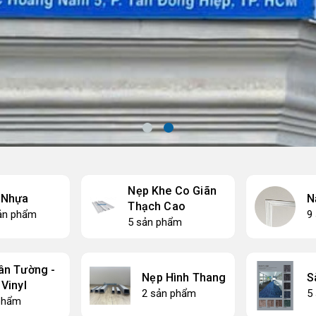
Nẹp Khe Co Giãn
 Nhựa
N
Thạch Cao
ản phẩm
9
5 sản phẩm
ân Tường -
Nẹp Hình Thang
S
Vinyl
2 sản phẩm
5
phẩm