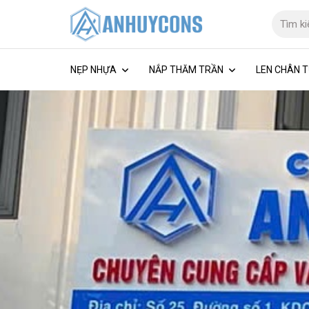
NẸP NHỰA
NẮP THĂM TRẦN
LEN CHÂN T