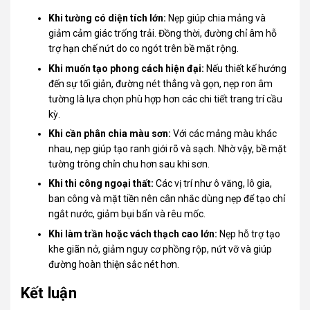
Khi tường có diện tích lớn:
Nẹp giúp chia mảng và
giảm cảm giác trống trải. Đồng thời, đường chỉ âm hỗ
trợ hạn chế nứt do co ngót trên bề mặt rộng.
Khi muốn tạo phong cách hiện đại:
Nếu thiết kế hướng
đến sự tối giản, đường nét thẳng và gọn, nẹp ron âm
tường là lựa chọn phù hợp hơn các chi tiết trang trí cầu
kỳ.
Khi cần phân chia màu sơn:
Với các mảng màu khác
nhau, nẹp giúp tạo ranh giới rõ và sạch. Nhờ vậy, bề mặt
tường trông chỉn chu hơn sau khi sơn.
Khi thi công ngoại thất:
Các vị trí như ô văng, lô gia,
ban công và mặt tiền nên cân nhắc dùng nẹp để tạo chỉ
ngắt nước, giảm bụi bẩn và rêu mốc.
Khi làm trần hoặc vách thạch cao lớn:
Nẹp hỗ trợ tạo
khe giãn nở, giảm nguy cơ phồng rộp, nứt vỡ và giúp
đường hoàn thiện sắc nét hơn.
Kết luận