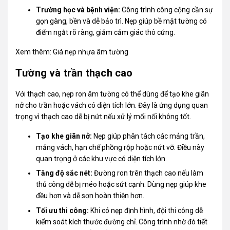
Trường học và bệnh viện:
Công trình công cộng cần sự
gọn gàng, bền và dễ bảo trì. Nẹp giúp bề mặt tường có
điểm ngắt rõ ràng, giảm cảm giác thô cứng.
Xem thêm:
Giá nẹp nhựa âm tường
Tường và trần thạch cao
Với thạch cao, nẹp ron âm tường có thể dùng để tạo khe giãn
nở cho trần hoặc vách có diện tích lớn. Đây là ứng dụng quan
trọng vì thạch cao dễ bị nứt nếu xử lý mối nối không tốt.
Tạo khe giãn nở:
Nẹp giúp phân tách các mảng trần,
mảng vách, hạn chế phồng rộp hoặc nứt vỡ. Điều này
quan trọng ở các khu vực có diện tích lớn.
Tăng độ sắc nét:
Đường ron trên thạch cao nếu làm
thủ công dễ bị méo hoặc sứt cạnh. Dùng nẹp giúp khe
đều hơn và dễ sơn hoàn thiện hơn.
Tối ưu thi công:
Khi có nẹp định hình, đội thi công dễ
kiểm soát kích thước đường chỉ. Công trình nhờ đó tiết