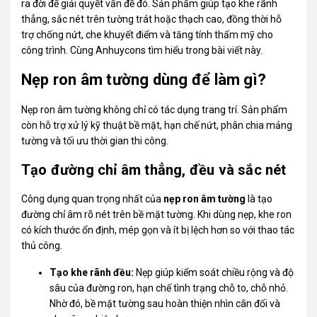
ra đời để giải quyết vấn đề đó. Sản phẩm giúp tạo khe rãnh
thẳng, sắc nét trên tường trát hoặc thạch cao, đồng thời hỗ
trợ chống nứt, che khuyết điểm và tăng tính thẩm mỹ cho
công trình. Cùng
Anhuycons
tìm hiểu trong bài viết này.
Nẹp ron âm tường dùng để làm gì?
Nẹp ron âm tường không chỉ có tác dụng trang trí. Sản phẩm
còn hỗ trợ xử lý kỹ thuật bề mặt, hạn chế nứt, phân chia mảng
tường và tối ưu thời gian thi công.
Tạo đường chỉ âm thẳng, đều và sắc nét
Công dụng quan trọng nhất của
nẹp ron âm tường
là tạo
đường chỉ âm rõ nét trên bề mặt tường. Khi dùng nẹp, khe ron
có kích thước ổn định, mép gọn và ít bị lệch hơn so với thao tác
thủ công.
Tạo khe rãnh đều:
Nẹp giúp kiểm soát chiều rộng và độ
sâu của đường ron, hạn chế tình trạng chỗ to, chỗ nhỏ.
Nhờ đó, bề mặt tường sau hoàn thiện nhìn cân đối và