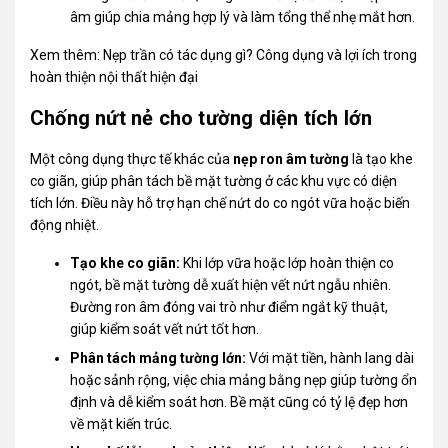
âm giúp chia mảng hợp lý và làm tổng thể nhẹ mắt hơn.
Xem thêm:
Nẹp trần có tác dụng gì? Công dụng và lợi ích trong
hoàn thiện nội thất hiện đại
Chống nứt nẻ cho tường diện tích lớn
Một công dụng thực tế khác của
nẹp ron âm tường
là tạo khe
co giãn, giúp phân tách bề mặt tường ở các khu vực có diện
tích lớn. Điều này hỗ trợ hạn chế nứt do co ngót vữa hoặc biến
động nhiệt.
Tạo khe co giãn:
Khi lớp vữa hoặc lớp hoàn thiện co
ngót, bề mặt tường dễ xuất hiện vết nứt ngẫu nhiên.
Đường ron âm đóng vai trò như điểm ngắt kỹ thuật,
giúp kiểm soát vết nứt tốt hơn.
Phân tách mảng tường lớn:
Với mặt tiền, hành lang dài
hoặc sảnh rộng, việc chia mảng bằng nẹp giúp tường ổn
định và dễ kiểm soát hơn. Bề mặt cũng có tỷ lệ đẹp hơn
về mặt kiến trúc.