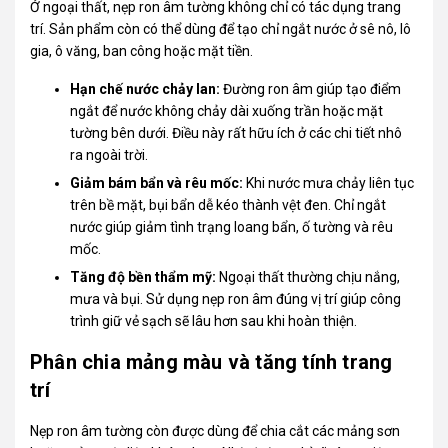
Ở ngoại thất, nẹp ron âm tường không chỉ có tác dụng trang
trí. Sản phẩm còn có thể dùng để tạo chỉ ngắt nước ở sê nô, lô
gia, ô văng, ban công hoặc mặt tiền.
Hạn chế nước chảy lan:
Đường ron âm giúp tạo điểm
ngắt để nước không chảy dài xuống trần hoặc mặt
tường bên dưới. Điều này rất hữu ích ở các chi tiết nhô
ra ngoài trời.
Giảm bám bẩn và rêu mốc:
Khi nước mưa chảy liên tục
trên bề mặt, bụi bẩn dễ kéo thành vệt đen. Chỉ ngắt
nước giúp giảm tình trạng loang bẩn, ố tường và rêu
mốc.
Tăng độ bền thẩm mỹ:
Ngoại thất thường chịu nắng,
mưa và bụi. Sử dụng nẹp ron âm đúng vị trí giúp công
trình giữ vẻ sạch sẽ lâu hơn sau khi hoàn thiện.
Phân chia mảng màu và tăng tính trang
trí
Nẹp
ron âm tường còn được dùng để chia cắt các mảng sơn