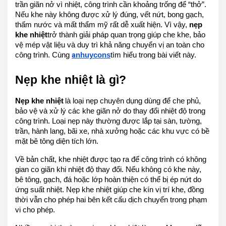
trần giãn nở vì nhiệt, công trình cần khoảng trống để “thở”.
Nếu khe này không được xử lý đúng, vết nứt, bong gạch,
thấm nước và mất thẩm mỹ rất dễ xuất hiện. Vì vậy,
nẹp
khe nhiệt
trở thành giải pháp quan trọng giúp che khe, bảo
vệ mép vật liệu và duy trì khả năng chuyển vị an toàn cho
công trình. Cùng
a
nhuycons
tìm hiểu trong bài viết này.
Nẹp khe nhiệt là gì?
Nẹp khe nhiệt
là loại nẹp chuyên dụng dùng để che phủ,
bảo vệ và xử lý các khe giãn nở do thay đổi nhiệt độ trong
công trình. Loại nẹp này thường được lắp tại sàn, tường,
trần, hành lang, bãi xe, nhà xưởng hoặc các khu vực có bề
mặt bê tông diện tích lớn.
Về bản chất, khe nhiệt được tạo ra để công trình có không
gian co giãn khi nhiệt độ thay đổi. Nếu không có khe này,
bê tông, gạch, đá hoặc lớp hoàn thiện có thể bị ép nứt do
ứng suất nhiệt. Nẹp khe nhiệt giúp che kín vị trí khe, đồng
thời vẫn cho phép hai bên kết cấu dịch chuyển trong phạm
vi cho phép.