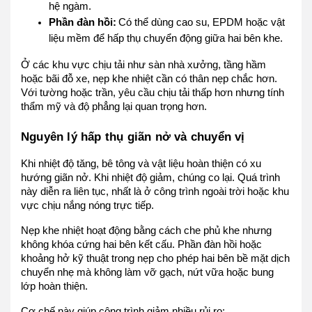
hệ ngàm.
Phần đàn hồi:
Có thể dùng cao su, EPDM hoặc vật
liệu mềm để hấp thụ chuyển động giữa hai bên khe.
Ở các khu vực chịu tải như sàn nhà xưởng, tầng hầm
hoặc bãi đỗ xe, nẹp khe nhiệt cần có thân nẹp chắc hơn.
Với tường hoặc trần, yêu cầu chịu tải thấp hơn nhưng tính
thẩm mỹ và độ phẳng lại quan trọng hơn.
Nguyên lý hấp thụ giãn nở và chuyển vị
Khi nhiệt độ tăng, bê tông và vật liệu hoàn thiện có xu
hướng giãn nở. Khi nhiệt độ giảm, chúng co lại. Quá trình
này diễn ra liên tục, nhất là ở công trình ngoài trời hoặc khu
vực chịu nắng nóng trực tiếp.
Nẹp khe nhiệt hoạt động bằng cách che phủ khe nhưng
không khóa cứng hai bên kết cấu. Phần đàn hồi hoặc
khoảng hở kỹ thuật trong nẹp cho phép hai bên bề mặt dịch
chuyển nhẹ mà không làm vỡ gạch, nứt vữa hoặc bung
lớp hoàn thiện.
Cơ chế này giúp công trình giảm nhiều rủi ro: