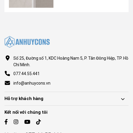
Số 25, Đường số 1, KDC Hoàng Nam 5, P. Tân Đông Hiệp, TP. Hồ
Chí Minh.
077.44.55.441
info@anhuycons.vn
Hỗ trợ khách hàng
Kết nối với chúng tôi