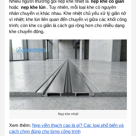
Nhiều người thường gọi nẹp khe nhiệt là
nẹp khe co giãn
hoặc
nẹp khe lún
. Tuy nhiên, mỗi loại khe có nguyên
nhân chuyển vị khác nhau. Khe nhiệt chủ yếu xử lý giãn nở
vì nhiệt; khe lún liên quan đến chuyển vị giữa các khối công
trình; còn khe co giãn là cách gọi rộng hơn cho nhiều dạng
khe chuyển động.
Nẹp khe nhiệt
Xem thêm:
Nẹp viền thạch cao là gì? Các loại phổ biến và
cách chọn đúng cho từng công trình