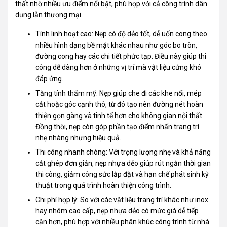
thất nhờ nhiều ưu điểm nổi bật, phù hợp với cả công trình dân
dụng lẫn thương mại.
Tính linh hoạt cao: Nẹp có độ dẻo tốt, dễ uốn cong theo
nhiều hình dạng bề mặt khác nhau như góc bo tròn,
đường cong hay các chi tiết phức tạp. Điều này giúp thi
công dễ dàng hơn ở những vị trí mà vật liệu cứng khó
đáp ứng.
Tăng tính thẩm mỹ: Nẹp giúp che đi các khe nối, mép
cắt hoặc góc cạnh thô, từ đó tạo nên đường nét hoàn
thiện gọn gàng và tinh tế hơn cho không gian nội thất.
Đồng thời, nẹp còn góp phần tạo điểm nhấn trang trí
nhẹ nhàng nhưng hiệu quả.
Thi công nhanh chóng: Với trọng lượng nhẹ và khả năng
cắt ghép đơn giản, nẹp nhựa dẻo giúp rút ngắn thời gian
thi công, giảm công sức lắp đặt và hạn chế phát sinh kỹ
thuật trong quá trình hoàn thiện công trình.
Chi phí hợp lý: So với các vật liệu trang trí khác như inox
hay nhôm cao cấp, nẹp nhựa dẻo có mức giá dễ tiếp
cận hơn, phù hợp với nhiều phân khúc công trình từ nhà