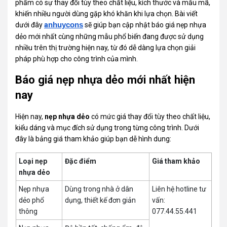
phẩm có sự thay đổi tùy theo chất liệu, kích thước và mẫu mã,
khiến nhiều người dùng gặp khó khăn khi lựa chọn. Bài viết
dưới đây
a
nhuycons
sẽ giúp bạn cập nhật báo giá nẹp nhựa
dẻo mới nhất cùng những mẫu phổ biến đang được sử dụng
nhiều trên thị trường hiện nay, từ đó dễ dàng lựa chọn giải
pháp phù hợp cho công trình của mình.
Báo giá nẹp nhựa dẻo mới nhất hiện
nay
Hiện nay,
nẹp nhựa dẻo
có mức giá thay đổi tùy theo chất liệu,
kiểu dáng và mục đích sử dụng trong từng công trình. Dưới
đây là bảng giá tham khảo giúp bạn dễ hình dung:
Loại nẹp
Đặc điểm
Giá tham khảo
nhựa dẻo
Nẹp nhựa
Dùng trong nhà ở dân
Liên hệ hotline tư
dẻo phổ
dụng, thiết kế đơn giản
vấn:
thông
077.44.55.441