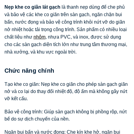
Nẹp khe co giãn lát gạch
là thanh nẹp dùng để che phủ
và bảo vệ các khe co giãn trên sàn gạch, ngăn chặn bụi
bẩn, nước đọng và bảo vệ công trình khỏi nứt vỡ do giãn
nở nhiệt hoặc tải trọng công trình
.
Sản phẩm có nhiều loại
chất liệu như
nhôm
,
nhựa PVC, và inox, được sử dụng
cho các sàn gạch diện tích lớn như trung tâm thương mại,
nhà xưởng, và khu vực ngoài trời.
Chức năng chính
Tạo khe co giãn:
Nẹp khe co giãn cho phép sàn gạch giãn
nở và co lại do thay đổi nhiệt độ, độ ẩm mà không gây nứt
vỡ kết cấu.
Bảo vệ công trình:
Giúp sàn gạch không bị phồng rộp, nứt
bể do sự dịch chuyển của nền.
Ngăn bụi bẩn và nước đọng:
Che kín khe hở, ngăn bụi