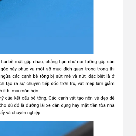
i hai bề mặt gặp nhau, chẳng hạn như nơi tường gặp sàn
 góc này phục vụ một số mục đích quan trọng trong thi
 ngừa các cạnh bê tông bị sứt mẻ và nứt, đặc biệt là ở
ch tạo ra sự chuyển tiếp dốc trơn tru, vát mép làm giảm
 ít bị mài mòn hơn.
mỹ của kết cấu bê tông. Các cạnh vát tạo nên vẻ đẹp dễ
 Cho dù đó là đường lái xe dân dụng hay mặt tiền tòa nhà
bẩy và chuyên nghiệp.