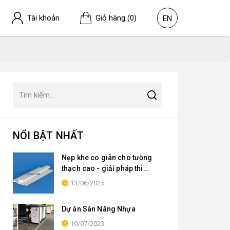
Tài khoản
Giỏ hàng
(0)
EN
NỔI BẬT NHẤT
Nẹp khe co giãn cho tường
thạch cao - giải pháp thi
công hiệu quả cho các dự án
13/06/2025
xây dựng
Dự án Sàn Nâng Nhựa
10/07/2023