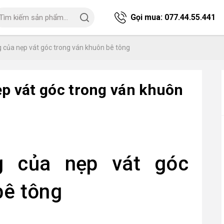
Gọi mua:
077.44.55.441
 của nẹp vát góc trong ván khuôn bê tông
p vát góc trong ván khuôn
g của nẹp vát góc
bê tông