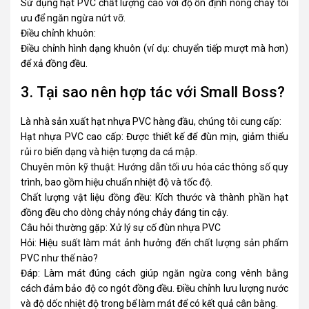
Sử dụng hạt PVC chất lượng cao với độ ổn định nóng chảy tối
ưu để ngăn ngừa nứt vỡ.
Điều chỉnh khuôn:
Điều chỉnh hình dạng khuôn (ví dụ: chuyển tiếp mượt mà hơn)
để xả đồng đều.
3. Tại sao nên hợp tác với Small Boss?
Là nhà sản xuất hạt nhựa PVC hàng đầu, chúng tôi cung cấp:
Hạt nhựa PVC cao cấp: Được thiết kế để đùn mịn, giảm thiểu
rủi ro biến dạng và hiện tượng da cá mập.
Chuyên môn kỹ thuật: Hướng dẫn tối ưu hóa các thông số quy
trình, bao gồm hiệu chuẩn nhiệt độ và tốc độ.
Chất lượng vật liệu đồng đều: Kích thước và thành phần hạt
đồng đều cho dòng chảy nóng chảy đáng tin cậy.
Câu hỏi thường gặp: Xử lý sự cố đùn nhựa PVC
Hỏi: Hiệu suất làm mát ảnh hưởng đến chất lượng sản phẩm
PVC như thế nào?
Đáp: Làm mát đúng cách giúp ngăn ngừa cong vênh bằng
cách đảm bảo độ co ngót đồng đều. Điều chỉnh lưu lượng nước
và độ dốc nhiệt độ trong bể làm mát để có kết quả cân bằng.