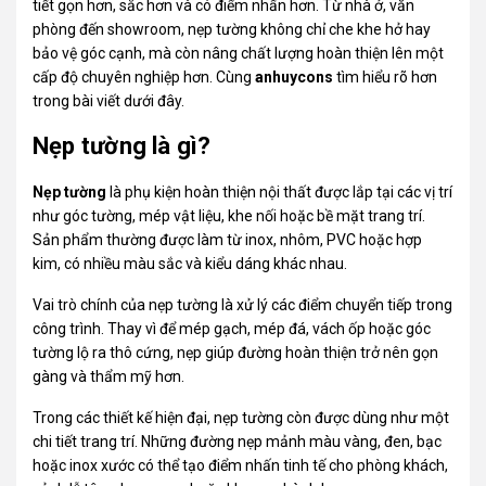
tiết gọn hơn, sắc hơn và có điểm nhấn hơn. Từ nhà ở, văn
phòng đến showroom, nẹp tường không chỉ che khe hở hay
bảo vệ góc cạnh, mà còn nâng chất lượng hoàn thiện lên một
cấp độ chuyên nghiệp hơn. Cùng
anhuycons
tìm hiểu rõ hơn
trong bài viết dưới đây.
Nẹp tường là gì?
Nẹp tường
là phụ kiện hoàn thiện nội thất được lắp tại các vị trí
như góc tường, mép vật liệu, khe nối hoặc bề mặt trang trí.
Sản phẩm thường được làm từ inox, nhôm, PVC hoặc hợp
kim, có nhiều màu sắc và kiểu dáng khác nhau.
Vai trò chính của nẹp tường là xử lý các điểm chuyển tiếp trong
công trình. Thay vì để mép gạch, mép đá, vách ốp hoặc góc
tường lộ ra thô cứng, nẹp giúp đường hoàn thiện trở nên gọn
gàng và thẩm mỹ hơn.
Trong các thiết kế hiện đại, nẹp tường còn được dùng như một
chi tiết trang trí. Những đường nẹp mảnh màu vàng, đen, bạc
hoặc inox xước có thể tạo điểm nhấn tinh tế cho phòng khách,