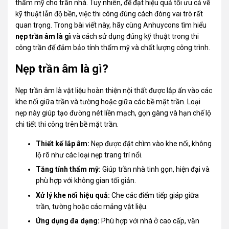
thẩm mỹ cho trần nhà. Tuy nhiên, để đạt hiệu quả tối ưu cả về
kỹ thuật lẫn độ bền, việc thi công đúng cách đóng vai trò rất
quan trọng. Trong bài viết này, hãy cùng
Anhuycons
tìm hiểu
nẹp trần âm là gì
và cách sử dụng đúng kỹ thuật trong thi
công trần để đảm bảo tính thẩm mỹ và chất lượng công trình.
Nẹp trần âm là gì?
Nẹp
trần âm
là vật liệu hoàn thiện nội thất được lắp ẩn vào các
khe nối giữa trần và tường hoặc giữa các bề mặt trần. Loại
nẹp này giúp tạo đường nét liền mạch, gọn gàng và hạn chế lộ
chi tiết thi công trên bề mặt trần.
Thiết kế lắp âm:
Nẹp được đặt chìm vào khe nối, không
lộ rõ như các loại nẹp trang trí nổi.
Tăng tính thẩm mỹ:
Giúp trần nhà tinh gọn, hiện đại và
phù hợp với không gian tối giản.
Xử lý khe nối hiệu quả:
Che các điểm tiếp giáp giữa
trần, tường hoặc các mảng vật liệu.
Ứng dụng đa dạng:
Phù hợp với nhà ở cao cấp, văn