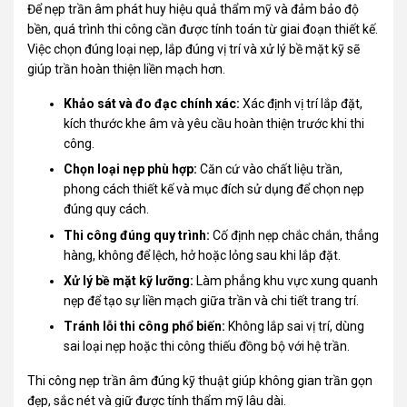
Để nẹp trần âm phát huy hiệu quả thẩm mỹ và đảm bảo độ
bền, quá trình thi công cần được tính toán từ giai đoạn thiết kế.
Việc chọn đúng loại nẹp, lắp đúng vị trí và xử lý bề mặt kỹ sẽ
giúp trần hoàn thiện liền mạch hơn.
Khảo sát và đo đạc chính xác:
Xác định vị trí lắp đặt,
kích thước khe âm và yêu cầu hoàn thiện trước khi thi
công.
Chọn loại nẹp phù hợp:
Căn cứ vào chất liệu trần,
phong cách thiết kế và mục đích sử dụng để chọn nẹp
đúng quy cách.
Thi công đúng quy trình:
Cố định nẹp chắc chắn, thẳng
hàng, không để lệch, hở hoặc lỏng sau khi lắp đặt.
Xử lý bề mặt kỹ lưỡng:
Làm phẳng khu vực xung quanh
nẹp để tạo sự liền mạch giữa trần và chi tiết trang trí.
Tránh lỗi thi công phổ biến:
Không lắp sai vị trí, dùng
sai loại nẹp hoặc thi công thiếu đồng bộ với hệ trần.
Thi công nẹp trần âm đúng kỹ thuật giúp không gian trần gọn
đẹp, sắc nét và giữ được tính thẩm mỹ lâu dài.