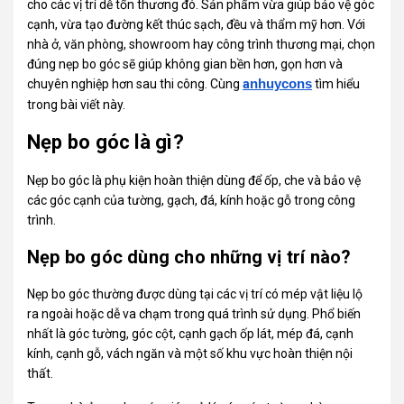
cho các vị trí dễ tổn thương đó. Sản phẩm vừa giúp bảo vệ góc
cạnh, vừa tạo đường kết thúc sạch, đều và thẩm mỹ hơn. Với
nhà ở, văn phòng, showroom hay công trình thương mại, chọn
đúng nẹp bo góc sẽ giúp không gian bền hơn, gọn hơn và
chuyên nghiệp hơn sau thi công. Cùng
a
nhuycons
tìm hiểu
trong bài viết này.
Nẹp bo góc là gì?
Nẹp bo góc là phụ kiện hoàn thiện dùng để ốp, che và bảo vệ
các góc cạnh của tường, gạch, đá, kính hoặc gỗ trong công
trình.
Nẹp bo góc dùng cho những vị trí nào?
Nẹp bo góc thường được dùng tại các vị trí có mép vật liệu lộ
ra ngoài hoặc dễ va chạm trong quá trình sử dụng. Phổ biến
nhất là góc tường, góc cột, cạnh gạch ốp lát, mép đá, cạnh
kính, cạnh gỗ, vách ngăn và một số khu vực hoàn thiện nội
thất.