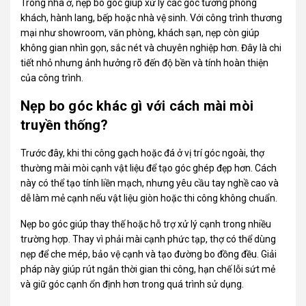
Trong nhà ở, nẹp bo góc giúp xử lý các góc tường phòng
khách, hành lang, bếp hoặc nhà vệ sinh. Với công trình thương
mại như showroom, văn phòng, khách sạn, nẹp còn giúp
không gian nhìn gọn, sắc nét và chuyên nghiệp hơn. Đây là chi
tiết nhỏ nhưng ảnh hưởng rõ đến độ bền và tính hoàn thiện
của công trình.
Nẹp bo góc khác gì với cách mài mòi
truyền thống?
Trước đây, khi thi công gạch hoặc đá ở vị trí góc ngoài, thợ
thường mài mòi cạnh vật liệu để tạo góc ghép đẹp hơn. Cách
này có thể tạo tính liền mạch, nhưng yêu cầu tay nghề cao và
dễ làm mẻ cạnh nếu vật liệu giòn hoặc thi công không chuẩn.
Nẹp
bo góc giúp thay thế hoặc hỗ trợ xử lý cạnh trong nhiều
trường hợp. Thay vì phải mài cạnh phức tạp, thợ có thể dùng
nẹp để che mép, bảo vệ cạnh và tạo đường bo đồng đều. Giải
pháp này giúp rút ngắn thời gian thi công, hạn chế lỗi sứt mẻ
và giữ góc cạnh ổn định hơn trong quá trình sử dụng.