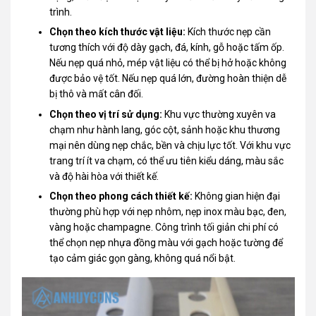
trình.
Chọn theo kích thước vật liệu:
Kích thước nẹp cần
tương thích với độ dày gạch, đá, kính, gỗ hoặc tấm ốp.
Nếu nẹp quá nhỏ, mép vật liệu có thể bị hở hoặc không
được bảo vệ tốt. Nếu nẹp quá lớn, đường hoàn thiện dễ
bị thô và mất cân đối.
Chọn theo vị trí sử dụng:
Khu vực thường xuyên va
chạm như hành lang, góc cột, sảnh hoặc khu thương
mại nên dùng nẹp chắc, bền và chịu lực tốt. Với khu vực
trang trí ít va chạm, có thể ưu tiên kiểu dáng, màu sắc
và độ hài hòa với thiết kế.
Chọn theo phong cách thiết kế:
Không gian hiện đại
thường phù hợp với nẹp nhôm, nẹp inox màu bạc, đen,
vàng hoặc champagne. Công trình tối giản chi phí có
thể chọn nẹp nhựa đồng màu với gạch hoặc tường để
tạo cảm giác gọn gàng, không quá nổi bật.