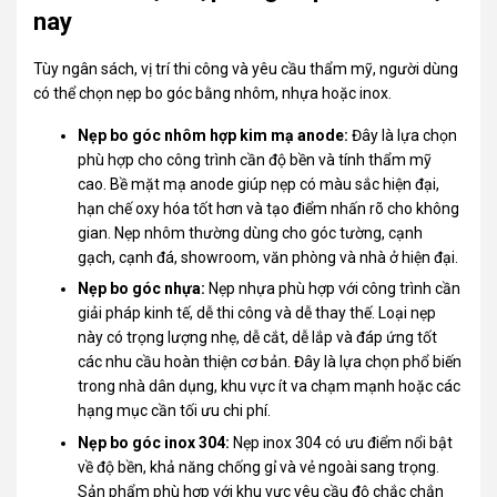
nay
Tùy ngân sách, vị trí thi công và yêu cầu thẩm mỹ, người dùng
có thể chọn nẹp bo góc bằng nhôm, nhựa hoặc inox.
Nẹp bo góc nhôm hợp kim mạ anode:
Đây là lựa chọn
phù hợp cho công trình cần độ bền và tính thẩm mỹ
cao. Bề mặt mạ anode giúp nẹp có màu sắc hiện đại,
hạn chế oxy hóa tốt hơn và tạo điểm nhấn rõ cho không
gian. Nẹp nhôm thường dùng cho góc tường, cạnh
gạch, cạnh đá, showroom, văn phòng và nhà ở hiện đại.
Nẹp bo góc nhựa:
Nẹp nhựa phù hợp với công trình cần
giải pháp kinh tế, dễ thi công và dễ thay thế. Loại nẹp
này có trọng lượng nhẹ, dễ cắt, dễ lắp và đáp ứng tốt
các nhu cầu hoàn thiện cơ bản. Đây là lựa chọn phổ biến
trong nhà dân dụng, khu vực ít va chạm mạnh hoặc các
hạng mục cần tối ưu chi phí.
Nẹp bo góc inox 304:
Nẹp inox 304 có ưu điểm nổi bật
về độ bền, khả năng chống gỉ và vẻ ngoài sang trọng.
Sản phẩm phù hợp với khu vực yêu cầu độ chắc chắn