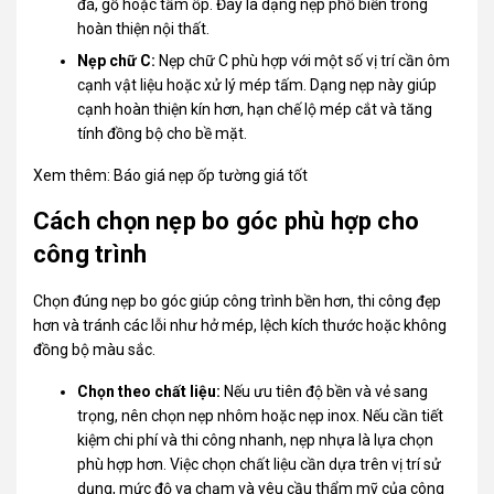
đá, gỗ hoặc tấm ốp. Đây là dạng nẹp phổ biến trong
hoàn thiện nội thất.
Nẹp chữ C:
Nẹp chữ C phù hợp với một số vị trí cần ôm
cạnh vật liệu hoặc xử lý mép tấm. Dạng nẹp này giúp
cạnh hoàn thiện kín hơn, hạn chế lộ mép cắt và tăng
tính đồng bộ cho bề mặt.
Xem thêm:
Báo giá nẹp ốp tường giá tốt
Cách chọn nẹp bo góc phù hợp cho
công trình
Chọn đúng nẹp bo góc giúp công trình bền hơn, thi công đẹp
hơn và tránh các lỗi như hở mép, lệch kích thước hoặc không
đồng bộ màu sắc.
Chọn theo chất liệu:
Nếu ưu tiên độ bền và vẻ sang
trọng, nên chọn nẹp nhôm hoặc nẹp inox. Nếu cần tiết
kiệm chi phí và thi công nhanh, nẹp nhựa là lựa chọn
phù hợp hơn. Việc chọn chất liệu cần dựa trên vị trí sử
dụng, mức độ va chạm và yêu cầu thẩm mỹ của công