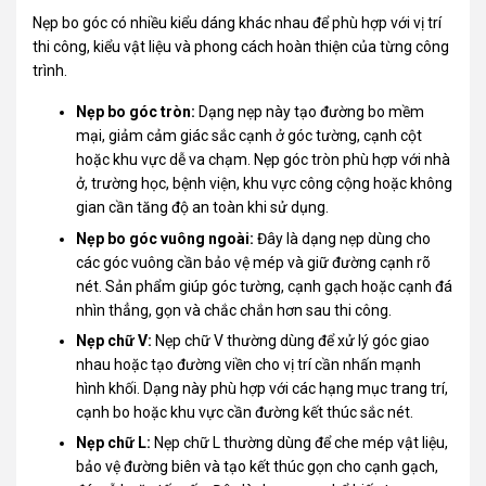
Nẹp bo góc có nhiều kiểu dáng khác nhau để phù hợp với vị trí
thi công, kiểu vật liệu và phong cách hoàn thiện của từng công
trình.
Nẹp bo góc tròn:
Dạng nẹp này tạo đường bo mềm
mại, giảm cảm giác sắc cạnh ở góc tường, cạnh cột
hoặc khu vực dễ va chạm. Nẹp góc tròn phù hợp với nhà
ở, trường học, bệnh viện, khu vực công cộng hoặc không
gian cần tăng độ an toàn khi sử dụng.
Nẹp bo góc vuông ngoài:
Đây là dạng nẹp dùng cho
các góc vuông cần bảo vệ mép và giữ đường cạnh rõ
nét. Sản phẩm giúp góc tường, cạnh gạch hoặc cạnh đá
nhìn thẳng, gọn và chắc chắn hơn sau thi công.
Nẹp chữ V:
Nẹp chữ V thường dùng để xử lý góc giao
nhau hoặc tạo đường viền cho vị trí cần nhấn mạnh
hình khối. Dạng này phù hợp với các hạng mục trang trí,
cạnh bo hoặc khu vực cần đường kết thúc sắc nét.
Nẹp chữ L:
Nẹp chữ L thường dùng để che mép vật liệu,
bảo vệ đường biên và tạo kết thúc gọn cho cạnh gạch,