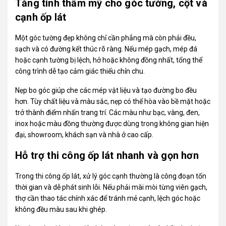
Tăng tính thẩm mỹ cho góc tường, cột và
cạnh ốp lát
Một góc tường đẹp không chỉ cần phẳng mà còn phải đều,
sạch và có đường kết thúc rõ ràng. Nếu mép gạch, mép đá
hoặc cạnh tường bị lệch, hở hoặc không đồng nhất, tổng thể
công trình dễ tạo cảm giác thiếu chỉn chu.
Nẹp bo góc giúp che các mép vật liệu và tạo đường bo đều
hơn. Tùy chất liệu và màu sắc, nẹp có thể hòa vào bề mặt hoặc
trở thành điểm nhấn trang trí. Các màu như bạc, vàng, đen,
inox hoặc màu đồng thường được dùng trong không gian hiện
đại, showroom, khách sạn và nhà ở cao cấp.
Hỗ trợ thi công ốp lát nhanh và gọn hơn
Trong thi công ốp lát, xử lý góc cạnh thường là công đoạn tốn
thời gian và dễ phát sinh lỗi. Nếu phải mài mòi từng viên gạch,
thợ cần thao tác chính xác để tránh mẻ cạnh, lệch góc hoặc
không đều màu sau khi ghép.