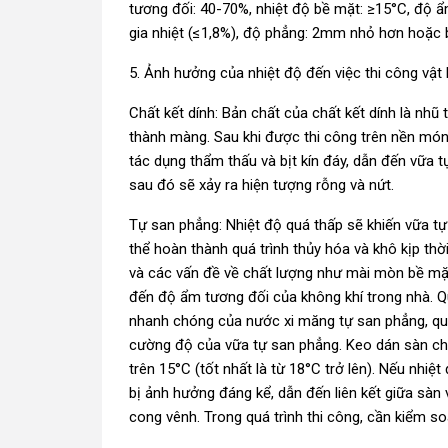
tương đối: 40-70%, nhiệt độ bề mặt: ≥15°C, độ ẩ
gia nhiệt (≤1,8%), độ phẳng: 2mm nhỏ hơn hoặc
5. Ảnh hưởng của nhiệt độ đến việc thi công vật l
Chất kết dính: Bản chất của chất kết dính là nhũ 
thành màng. Sau khi được thi công trên nền món
tác dụng thẩm thấu và bịt kín đáy, dẫn đến vữa 
sau đó sẽ xảy ra hiện tượng rỗng và nứt.
Tự san phẳng: Nhiệt độ quá thấp sẽ khiến vữa t
thể hoàn thành quá trình thủy hóa và khô kịp th
và các vấn đề về chất lượng như mài mòn bề mặt
đến độ ẩm tương đối của không khí trong nhà. Qu
nhanh chóng của nước xi măng tự san phẳng, quá
cường độ của vữa tự san phẳng. Keo dán sàn chu
trên 15°C (tốt nhất là từ 18°C trở lên). Nếu nhiệ
bị ảnh hưởng đáng kể, dẫn đến liên kết giữa sàn
cong vênh. Trong quá trình thi công, cần kiểm so