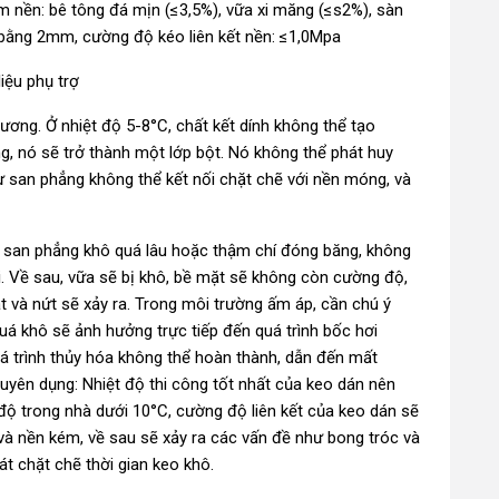
m nền: bê tông đá mịn (≤3,5%), vữa xi măng (≤s2%), sàn
 bằng 2mm, cường độ kéo liên kết nền: ≤1,0Mpa
iệu phụ trợ
tương. Ở nhiệt độ 5-8°C, chất kết dính không thể tạo
g, nó sẽ trở thành một lớp bột. Nó không thể phát huy
tự san phẳng không thể kết nối chặt chẽ với nền móng, và
ự san phẳng khô quá lâu hoặc thậm chí đóng băng, không
ời. Về sau, vữa sẽ bị khô, bề mặt sẽ không còn cường độ,
 và nứt sẽ xảy ra. Trong môi trường ấm áp, cần chú ý
á khô sẽ ảnh hưởng trực tiếp đến quá trình bốc hơi
 trình thủy hóa không thể hoàn thành, dẫn đến mất
yên dụng: Nhiệt độ thi công tốt nhất của keo dán nên
t độ trong nhà dưới 10°C, cường độ liên kết của keo dán sẽ
 và nền kém, về sau sẽ xảy ra các vấn đề như bong tróc và
át chặt chẽ thời gian keo khô.