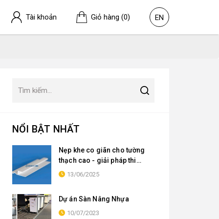
Tài khoản
Giỏ hàng
(0)
EN
NỔI BẬT NHẤT
Nẹp khe co giãn cho tường
thạch cao - giải pháp thi
công hiệu quả cho các dự án
13/06/2025
xây dựng
Dự án Sàn Nâng Nhựa
10/07/2023