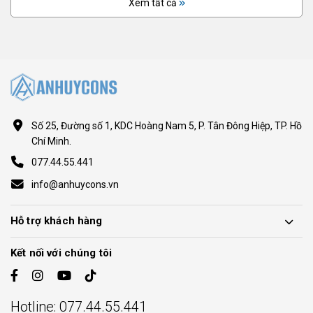
Xem tất cả
Đã mua sản phẩm
mặt sàn chắc chắn, thiết kế thẩm mỹ
PHƯƠNG NAM TRẦN
2 năm trước
Đã mua sản phẩm
sp chất lượng
An Khánh THẠCH CAO
2 năm trước
Số 25, Đường số 1, KDC Hoàng Nam 5, P. Tân Đông Hiệp, TP. Hồ
Đã mua sản phẩm
Chí Minh.
giá thành ok, vận chuyển nhanh
077.44.55.441
info@anhuycons.vn
Nguyễn Lan Anh
2 năm trước
Đã mua sản phẩm
Hỗ trợ khách hàng
hàng chhaats lượng nhé shop
Kết nối với chúng tôi
«
1
2
3
4
5
6
Sau
Trước
»
Hotline:
077.44.55.441