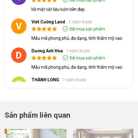
Đã mua sản phẩm
bề mặt vật liệu luôn bền đẹp.
Viết Cường Land
1 năm trước
Đã mua sản phẩm
Mẫu mã phong phú, đa dạng, tính thẩm mỹ cao.
Dương Anh Hòa
1 năm trước
Đã mua sản phẩm
Mẫu mã phong phú, đa dạng, tính thẩm mỹ cao.
THÀNH LONG
1 năm trước
Đã mua sản phẩm
an toàn cho sức khỏe người sử dụng:
Hiền Hồ
1 năm trước
Sản phẩm liên quan
Đã mua sản phẩm
Chống khuẩn, nấm mốc, chống tĩnh điện, gỉ Sét
và chống cháy Ian, giảm tiếng ồn