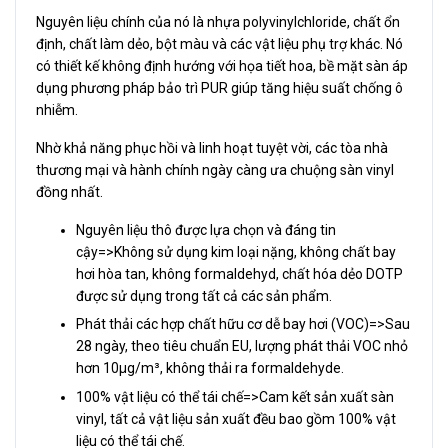
Nguyên liệu chính của nó là nhựa polyvinylchloride, chất ổn
định, chất làm dẻo, bột màu và các vật liệu phụ trợ khác. Nó
có thiết kế không định hướng với họa tiết hoa, bề mặt sàn áp
dụng phương pháp bảo trì PUR giúp tăng hiệu suất chống ô
nhiễm.
Nhờ khả năng phục hồi và linh hoạt tuyệt vời, các tòa nhà
thương mại và hành chính ngày càng ưa chuộng sàn vinyl
đồng nhất.
Nguyên liệu thô được lựa chọn và đáng tin
cậy=>Không sử dụng kim loại nặng, không chất bay
hơi hòa tan, không formaldehyd, chất hóa dẻo DOTP
được sử dụng trong tất cả các sản phẩm.
Phát thải các hợp chất hữu cơ dễ bay hơi (VOC)=>Sau
28 ngày, theo tiêu chuẩn EU, lượng phát thải VOC nhỏ
hơn 10μg/m³, không thải ra formaldehyde.
100% vật liệu có thể tái chế=>Cam kết sản xuất sàn
vinyl, tất cả vật liệu sản xuất đều bao gồm 100% vật
liệu có thể tái chế.