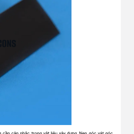
g cần cân nhắc trong vật liệu xây dựng. Nẹp góc vát góc