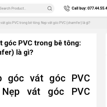
Call buy:
077.44.55.
 vát góc PVC trong bê tông: Nẹp vát góc PVC (chamfer) là gì?
t góc PVC trong bê tông:
er) là gì?
p góc vát góc PVC
: Nẹp vát góc PVC