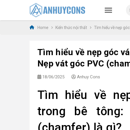
Home
Kiến thức nội thất
Tìm hiểu về nẹp góc
Tìm hiểu về nẹp góc vá
Nẹp vát góc PVC (chamf
18/06/2025
Anhuy Cons
Tìm hiểu về nẹ
trong bê tông
(chamfer) là gì?