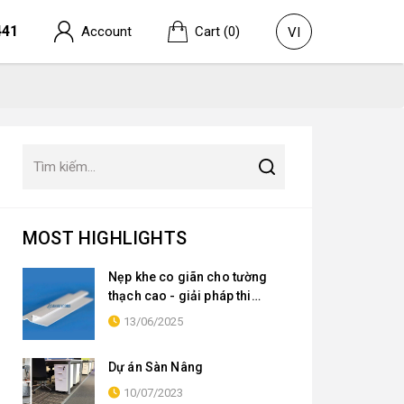
441
Account
Cart
(0)
VI
MOST HIGHLIGHTS
Nẹp khe co giãn cho tường
thạch cao - giải pháp thi
công hiệu quả cho các dự án
13/06/2025
xây dựng
Dự án Sàn Nâng
10/07/2023