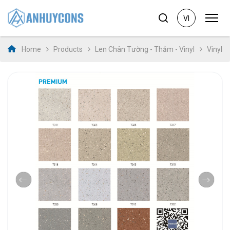
VI
Home
Products
Len Chân Tường - Thảm - Vinyl
Vinyl