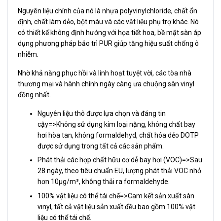
Nguyên liệu chính của nó là nhựa polyvinylchloride, chất ổn
định, chất làm dẻo, bột màu và các vật liệu phụ trợ khác. Nó
có thiết kế không định hướng với họa tiết hoa, bề mặt sàn áp
dụng phương pháp bảo trì PUR giúp tăng hiệu suất chống ô
nhiễm.
Nhờ khả năng phục hồi và linh hoạt tuyệt vời, các tòa nhà
thương mại và hành chính ngày càng ưa chuộng sàn vinyl
đồng nhất.
Nguyên liệu thô được lựa chọn và đáng tin
cậy=>Không sử dụng kim loại nặng, không chất bay
hơi hòa tan, không formaldehyd, chất hóa dẻo DOTP
được sử dụng trong tất cả các sản phẩm.
Phát thải các hợp chất hữu cơ dễ bay hơi (VOC)=>Sau
28 ngày, theo tiêu chuẩn EU, lượng phát thải VOC nhỏ
hơn 10μg/m³, không thải ra formaldehyde.
100% vật liệu có thể tái chế=>Cam kết sản xuất sàn
vinyl, tất cả vật liệu sản xuất đều bao gồm 100% vật
liệu có thể tái chế.