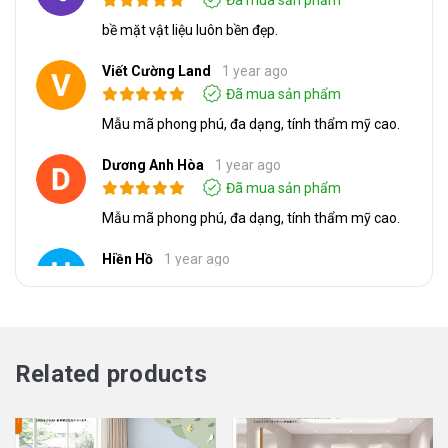
Đã mua sản phẩm
bề mặt vật liệu luôn bền đẹp.
Viết Cường Land
1 year ago
Đã mua sản phẩm
Mẫu mã phong phú, đa dạng, tính thẩm mỹ cao.
Dương Anh Hòa
1 year ago
Đã mua sản phẩm
Mẫu mã phong phú, đa dạng, tính thẩm mỹ cao.
Hiền Hồ
1 year ago
Đã mua sản phẩm
Chống khuẩn, nấm mốc, chống tĩnh điện, gỉ Sét
và chống cháy Ian, giảm tiếng ồn
Related products
Hùng Hưng
1 year ago
Đã mua sản phẩm
Sản phẩm chất lượng, giá tốt