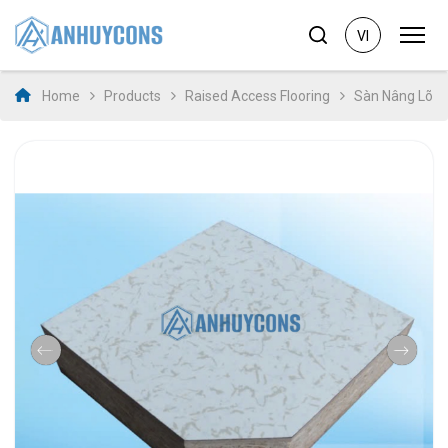
VI
Home
Products
Raised Access Flooring
Sàn Nâng Lõi 