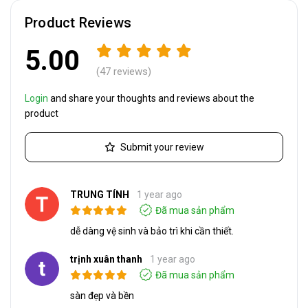
Product Reviews
5.00
(47 reviews)
Login
and share your thoughts and reviews about the
product
Submit your review
TRUNG TÍNH
1 year ago
Đã mua sản phẩm
dễ dàng vệ sinh và bảo trì khi cần thiết.
trịnh xuân thanh
1 year ago
Đã mua sản phẩm
sàn đẹp và bền