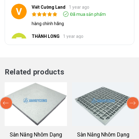
Viết Cường Land
1 year ago
Đã mua sản phẩm
hàng chính hãng
THÀNH LONG
1 year ago
Đã mua sản phẩm
Các phòng cao cấp, chẳng hạn như ngân hàng,
trung tâm viễn thông, văn phòng thông minh và
phòng máy tính sử dụng rất phù hợp
Related products
Dương Anh Hòa
1 year ago
Đã mua sản phẩm
Khả năng chịu tải tốt và đặc tính chống tĩnh điện
tuyệt vời
Hiền Hồ
1 year ago
Đã mua sản phẩm
Độ kín và chống thấm nước tốt
Sàn Nâng Nhôm Dạng
Sàn Nâng Nhôm Dạng