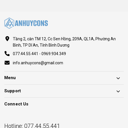
Khánh Huy
1 year ago
Đã mua sản phẩm
Mua ngay – Nhận quà tặng hấp dẫn & miễn phí
giao hàng
Tầng 2, căn TM 12, Cc Sen Hồng, 209A, QL1A, Phường An
THU THỦY
1 year ago
Bình, TP Dĩ An, Tỉnh Bình Dương
Đã mua sản phẩm
077.44.55.441 - 0969.934.349
Không lo trầy xước – Đã có nẹp vát góc bảo vệ
info.anhuycons@gmail.com
Hải Anh
1 year ago
Đã mua sản phẩm
Menu
Góc tường bền đẹp, sạch sẽ với nẹp C-26V – Giải
pháp tối ưu cho mọi nhà
Support
«
1
2
Next
Connect Us
Previous
»
Hotline:
077.44.55.441