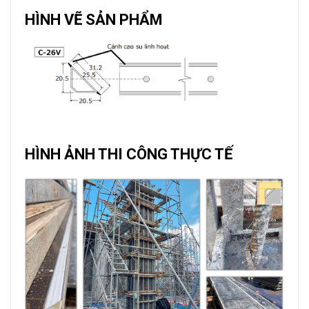
HÌNH VẼ SẢN PHẨM
HÌNH ẢNH THI CÔNG THỰC TẾ