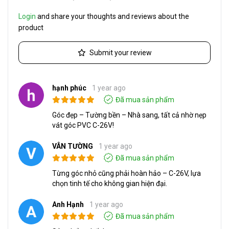
Login
and share your thoughts and reviews about the
product
Submit your review
hạnh phúc
1 year ago
Đã mua sản phẩm
Góc đẹp – Tường bền – Nhà sang, tất cả nhờ nẹp
vát góc PVC C-26V!
VÂN TƯỜNG
1 year ago
Đã mua sản phẩm
Từng góc nhỏ cũng phải hoàn hảo – C-26V, lựa
chọn tinh tế cho không gian hiện đại.
Anh Hạnh
1 year ago
Đã mua sản phẩm